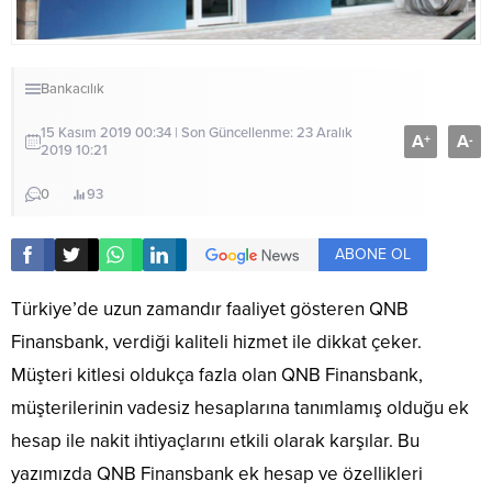
Bankacılık
15 Kasım 2019 00:34 | Son Güncellenme: 23 Aralık
A
A
+
-
2019 10:21
0
93
ABONE OL
Türkiye’de uzun zamandır faaliyet gösteren QNB
Finansbank, verdiği kaliteli hizmet ile dikkat çeker.
Müşteri kitlesi oldukça fazla olan QNB Finansbank,
müşterilerinin vadesiz hesaplarına tanımlamış olduğu ek
hesap ile nakit ihtiyaçlarını etkili olarak karşılar. Bu
yazımızda QNB Finansbank ek hesap ve özellikleri