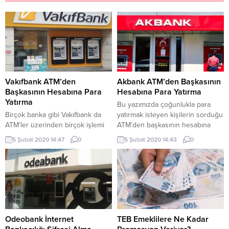
Vakıfbank ATM’den
Akbank ATM’den Başkasının
Başkasının Hesabına Para
Hesabına Para Yatırma
Yatırma
Bu yazımızda çoğunlukla para
Birçok banka gibi Vakıfbank da
yatırmak isteyen kişilerin sorduğu
ATM’ler üzerinden birçok işlemi
ATM’den başkasının hesabına
gerçekleştirme imkanı
nasıl para yatırılması gerektiği
5 Şubat 2020 14:47
0
5 Şubat 2020 14:43
0
sunmaktadır. Bu imkan sayesinde
olmaktadır. Bizler de size yardımcı
hem bankanın müşterileri hem de
olabilmek için bu yazımızda cevap
müşterisi olmayanlar 7/24
vermeye çalışacağız. Aşağıda
bankacılık işlemlerini
göreceğiniz adımlar sayesinde
gerçekleştirebilmektedir. Bu
hızlı bir şekilde sizler de ATM’den
sayede kullanıcılar zaman
başkasının hesabına kolay bir
tasarrufu sağlarken şubelerde
şekilde para yatırabileceksiniz.
yaşanan yoğunluğun da önüne
Para yatırırken karşı tarafın iban
Odeobank İnternet
TEB Emeklilere Ne Kadar
geçilmektedir. Bu yazımızda ise
numarası...