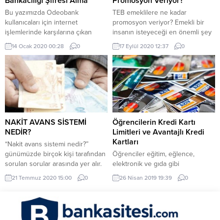
Bankacılığı Şifresi Alma
Promosyon Veriyor?
Vakıfbank ATM’lerinden para
Bu yazımızda Odeobank
TEB emeklilere ne kadar
yatırma işlemlerinin nasıl
kullanıcaları için internet
promosyon veriyor? Emekli bir
gerçekleştirilebileceğini
işlemlerinde karşılarına çıkan
insanın isteyeceği en önemli şey
paylaşacağız. Öncelikle...
sorunları nasıl
hayat standartlarını çalışırkenkiyle
14 Ocak 2020 00:28
0
17 Eylül 2020 12:37
0
halledebileceğinizden
aynı tutmaktır. Bunun içinse
bahsedeceğiz. Özellikle de
çalıştığı her gün içinse prim
internet son zamanlarda
ödemektedir, primi dolan
hayatımıza derinlemesine giren
emekliler ise Sosyal Güvenlik
bir olgudur. Çünkü internet ile
Kurumuna başvuru yaparak
birlikte artık tüm işlemlerinizi
emekli maaşlarının keyfini
sorunsuz bir şekilde yapabilecek,
çıkarabilir, ayrıca primi yüksek
para transferlerinizi ve fatura
olan emeklilerimiz promosyon ve
NAKİT AVANS SİSTEMİ
Öğrencilerin Kredi Kartı
ödeme gibi işlemlerinizi rahatlıkla
daha birçok avantajdan
NEDİR?
Limitleri ve Avantajlı Kredi
yapabileceğinizi sizlere söylemek
yararlanma...
Kartları
“Nakit avans sistemi nedir?”
isteriz. İnternet bankacılığında
günümüzde birçok kişi tarafından
Öğrenciler eğitim, eğlence,
şifre çok...
sorulan sorular arasında yer alır.
elektronik ve gıda gibi
Bankalardan nakit avans çekmek
harcamalarda kredi kartına ihtiyaç
21 Temmuz 2020 15:00
0
26 Nisan 2019 19:39
0
için ise bazı hususları dikkate
duymaktadır. Bankalarda bu
almanız şart. Nakit avans sistemi
sebeple öğrencilere kredi kartı
ile bankalardan avans almanız
hizmeti vermektedir. Öğrencilerin
mümkün. Peki nakit avans sistemi
bir geliri olmadığı için devlet