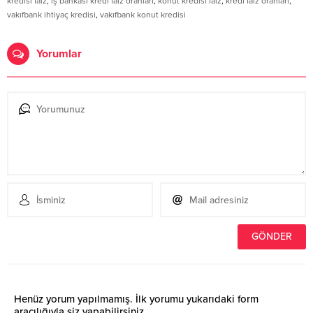
kredisi faiz
,
iş bankası kredi faiz oranları
,
konut kredisi faiz
,
kredi faiz oranları
,
vakıfbank ihtiyaç kredisi
,
vakıfbank konut kredisi
Yorumlar
Henüz yorum yapılmamış. İlk yorumu yukarıdaki form
aracılığıyla siz yapabilirsiniz.