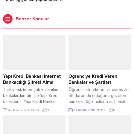
Benzer Konular
Yapı Kredi Bankası İnternet
Öğrenciye Kredi Veren
Bankacılığı Şifresi Alma
Bankalar ve Şartları
Türkiyemizin en çok kullanılan
Öğrencilerin ekonomik olarak zor
bankalardan biri ise Yapı Kredi
bir durumda olduğunu gözeten
olmaktadır. Yapı Kredi Bankası
bankalar, öğrencilerin acil nakit
işlemlerinizi gerçekleştirmek
ihtiyaçlarını çözmek amacıyla
14 Ocak 2020 00:26
0
29 Aralık 2018 20:02
0
istiyorsanız, internet bankacılığı
verdikleri krediler ile öğrencilere
işlemleri ile çok rahat
destek olmaktadırlar. Normal
yapabilirsiniz. Yapı Kredi Bankası
şartlarda geliri bulunmayan birine
internet bankacılığı şifresi almak
kredi vermek için; ipotek, rehin