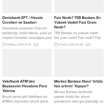
istiyorsanız, birkaç adımda sizlere
yahut kefil isteyen bankalar, söz
önemli bilgiler vermeye
konusu öğrenci olduğu zaman
çalışacağız. Yapı Kredi Bankası
sadece kredi notunun durumuna
şifresi alırken dikkat etmeniz
bakarak öğrencilere kredi
Denizbank EFT / Havale
Faiz Nedir? TEB Bankası En
gerekmektedir. Bir başka kişilerle
vermektedir. Nitekim
Ücretleri ve Saatleri
Yüksek Vadeli Faiz Oranı
şifrenizi...
eğitimlerine...
Nedir?
Denizbank müşterileri İnternet
bankacılığı, mobil ödeme, şube ve
TEB Bankası en yüksek vadeli
müşteri hizmetleri aracılığıyla para
faiz oranı nedir? Faiz nedir? Faiz
transferlerini gerçekleştirebilir.
ekonomi biliminde 2 tane anlam
29 Mayıs 2019 01:04
0
25 Eylül 2020 23:46
0
EFT, bankalar arası para transferi
taşımaktadır bunlardan birincisi
olduğu için masrafları Havale
bir borç anlaşmasının satışı
işlemine göre daha fazladır. Yine
sonrası elde edilen gelir oranıdır
para transfer yöntemlerinin
örnek verecek olursak; herhangi
hepsinde Denizbank’ın talep
bir alıcıya sattığımız malın,
ettiği ücretler değişkenlik
satıcının üstüne faiz koyarak
göstermektedir. Bu yazımızda ise
(Satıcının Kâr’ı) elde ettiği gelir.
Denizbank aracılığıyla yapılan EFT
İkinci anlamına bakarsak; üretim
Vakıfbank ATM’den
Merkez Bankası Nasıl ‘örtülü
ve Havale işlemlerinin ücretlerini
amaçlı olarak...
Başkasının Hesabına Para
faiz artırım’ Yapıyor?
ve...
Yatırma
Merkez Bankası tarafından
Birçok banka gibi Vakıfbank da
yapılan örtülü faiz artırım
ATM’ler üzerinden birçok işlemi
işlemlerinin nasıl gerçekleştiği, ne