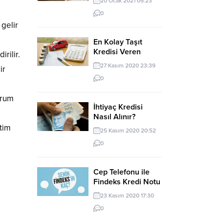
20 Ocak 2021 05:23
Kredi
0
 gelir
En Kolay Taşıt
Kredisi Veren
rilir.
Bankalar
27 Kasım 2020 23:39
ir
0
orum
İhtiyaç Kredisi
Nasıl Alınır?
Şartları Nelerdir?
itim
25 Kasım 2020 20:52
0
Cep Telefonu ile
Findeks Kredi Notu
Öğrenme
23 Kasım 2020 17:30
0