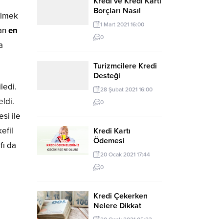
Kredi ve Kredi Kartı
Borçları Nasıl
ilmek
Yapılandırılır?
1 Mart 2021 16:00
dan
en
0
a
Turizmcilere Kredi
Desteği
ledi.
28 Şubat 2021 16:00
ldi.
0
si ile
efil
Kredi Kartı
Ödemesi
fı da
Gecikmesi Nedir?
20 Ocak 2021 17:44
0
Kredi Çekerken
Nelere Dikkat
Edilmeli? Kolay