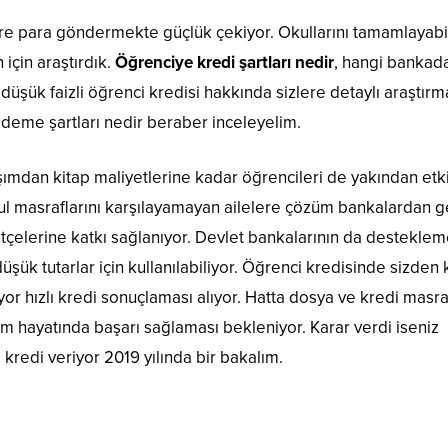
lere para göndermekte güçlük çekiyor. Okullarını tamamlayab
 için araştırdık.
Öğrenciye kredi şartları nedir
, hangi banka
düşük faizli öğrenci kredisi hakkında sizlere detaylı araştırm
ödeme şartları nedir beraber inceleyelim.
ımdan kitap maliyetlerine kadar öğrencileri de yakından etki
ul masraflarını karşılayamayan ailelere çözüm bankalardan ge
tçelerine katkı sağlanıyor. Devlet bankalarının da destekleme
şük tutarlar için kullanılabiliyor. Öğrenci kredisinde sizden k
yor hızlı kredi sonuçlaması alıyor. Hatta dosya ve kredi masra
im hayatında başarı sağlaması bekleniyor. Karar verdi iseniz
redi veriyor 2019 yılında bir bakalım.