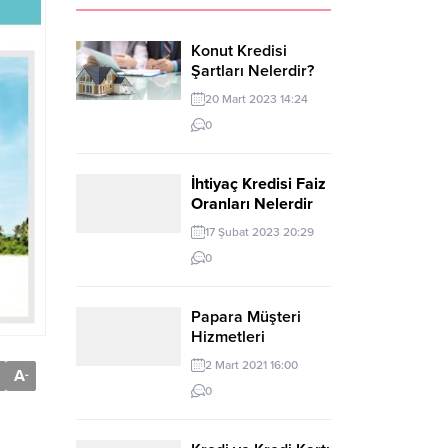
Konut Kredisi
Şartları Nelerdir?
20 Mart 2023 14:24
0
İhtiyaç Kredisi Faiz
Oranları Nelerdir
ve Nasıl
17 Şubat 2023 20:29
Hesaplanır?
0
Papara Müşteri
Hizmetleri
2 Mart 2021 16:00
A
-
0