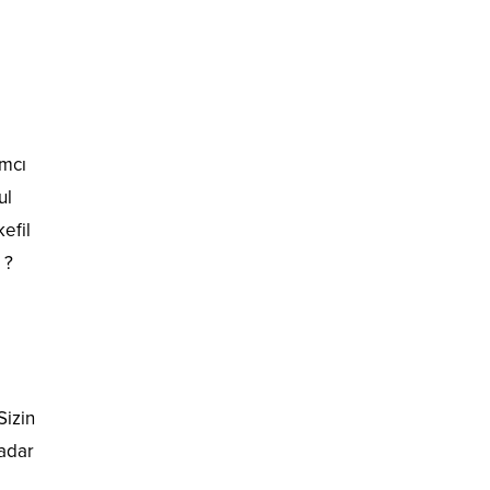
ımcı
ul
efil
 ?
Sizin
kadar