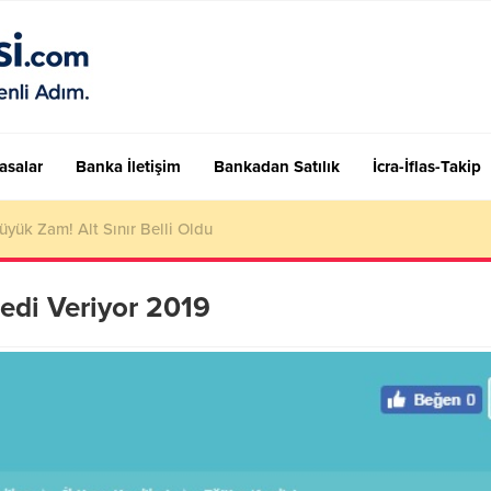
asalar
Banka İletişim
Bankadan Satılık
İcra-İflas-Takip
adar, kaç TL oldu? 2023 FAST işlem limiti!
edi Veriyor 2019