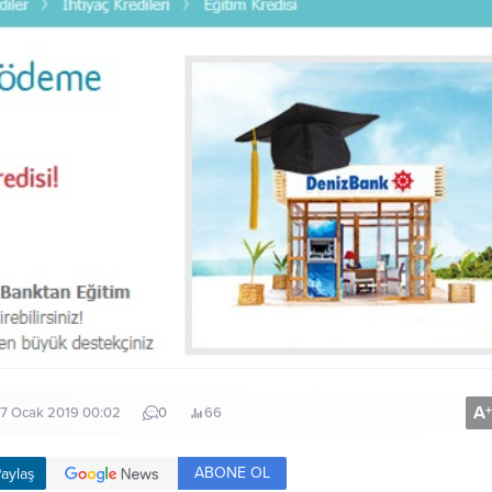
A
+
: 7 Ocak 2019 00:02
0
66
ABONE OL
aylaş