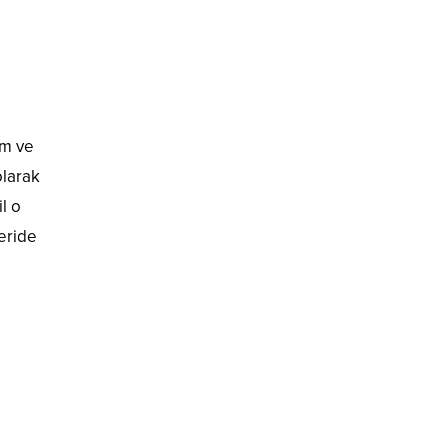
im ve
olarak
l o
leride