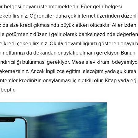
lir belgesi beyanı istenmemektedir. Eğer gelir belgesi
kebilirsiniz. Öğrenciler daha çok internet üzerinden düzenli
 da size kredi çıkmasında büyük etken olacaktır. Ailenizden
ile götürmeniz düzenli gelir olarak banka nezdinde değerlendi
 kredi çekebilirsiniz. Okula devamlılığınızı gösteren onaylı b
 notlarınızı da dekandan onaylatıp almanı gerekiyor. Bunun
inandırıcılığı bulunması gerekiyor. Mesela ev kiramı ödeyemiy
ekemezsiniz. Ancak İngilizce eğitimi alacağım yada şu kursa
ntemler kredinizin onaylanması için etkili olur. Kitap yada eğ
ebeptir.