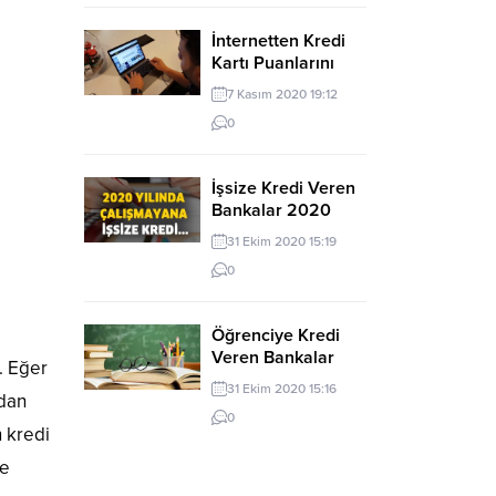
İnternetten Kredi
Kartı Puanlarını
Kullanabileceğim
7 Kasım 2020 19:12
Siteler
0
İşsize Kredi Veren
Bankalar 2020
31 Ekim 2020 15:19
0
Öğrenciye Kredi
Veren Bankalar
r. Eğer
2020
31 Ekim 2020 15:16
ıdan
0
n kredi
e