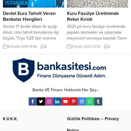
otoyola ne kadar zam geldi ?
tanıtımını yaptı. Akbank
Osmangazi Köprüsü 2019 Yılı
Blockchain ile para gönderimi ne
Tarifesi...
demek...
Devlet Euro Tahvili Veren
Kuru Fasülye Üretiminde
Bankalar Hangileri
Rekor Kırıldı
Devlet 17 Aralık itibari ile açtığı
2021 yılı kuru fasülye üretiminde
döviz cinsi tahvil bonolarına ilgi
yapılan destekler ve çalışmalar
büyük. TL’ye %25 faiz oranına
meyvesini vermeye başladı Tarım
rağmen yeterli talep gelmemişti.
ve Orman Bakanlığı verilerine
18 Aralık 2018 15:56
0
21 Eylül 2021 23:57
0
Devlet Euro tahvili veren bankalar
bakıldığında yapılan çalışmalar
konusunda 5 tanesi ile anlaştı.
meyvesini vermeye başladı
Eğer yastık altında duran
bakanlıkça yapılan açıklama da;
Euro’nuz var ise devlete yatırarak
TARIM VE ORMAN BAKANI DR.
hem yardımcı olmuş hem de kira
BEKİR PAKDEMİRLİ: “KURU
bedeli altında faiz almış
FASULYE ÜRETİMİNDE
olabilirsiniz....
CUMHURİYET TARİHİNİN
Banka VE Finans Hakkında Her Şey...
REKORUNU KIRDIK. BU TARİHİ
ÜRETİMDE BİTLİSLİ
ÇİFTÇİLERİMİZİN PAYI BÜYÜK”
Tarım ve...
K.V.K.K.
Gizlilik Politikası – Privacy
Policy