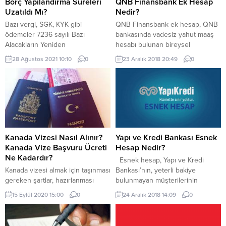
Borç Yapılandırma Süreleri
QNB Finansbank Ek Hesap
Uzatıldı Mı?
Nedir?
Bazı vergi, SGK, KYK gibi
QNB Finansbank ek hesap, QNB
ödemeler 7236 sayılı Bazı
bankasında vadesiz yahut maaş
Alacakların Yeniden
hesabı bulunan bireysel
Yapılandırılması’na ilişkin kanunla
müşterilere sunulan ve hesapta
28 Ağustos 2021 10:10
0
23 Aralık 2018 20:49
0
yapılandırma kapsamına alınmıştı.
bakiye olmasa dahi bankacılık
Yapılandırmayla birlikte devlete
işlemlerinin yapılmasına imkan
borcu olan kişilere borcunu
veren bir kredili hesap türüdür.
kolayca ödeyebilmeleri için
Nitekim QNB Finansbank, hesap
kolaylık sağlandı. 7236 sayılı bu
sahiplerine verdiği card finans
kanunla başvuru için öngörülen
kartıyla, hesap sahiplerinin
süre 31 Ağustos tarihine kadardı.
hesaplarında yeterli miktarda para
Ancak Cumhurbaşkanı imzasıyla
bulunmasa dahi para
Kanada Vizesi Nasıl Alınır?
Yapı ve Kredi Bankası Esnek
yayımlanan yeni karara göre son
çekebilmesine, para transferi
Kanada Vize Başvuru Ücreti
Hesap Nedir?
başvuru...
yapmasına...
Ne Kadardır?
Esnek hesap, Yapı ve Kredi
Kanada vizesi almak için taşınması
Bankası’nın, yeterli bakiye
gereken şartlar, hazırlanması
bulunmayan müşterilerinin
gereken evraklar ve benzeri
hesaplarına tanımladığı ek limit
15 Eylül 2020 15:00
0
24 Aralık 2018 14:09
0
bilgilere ulaşmak için sitemizi
üzerinden işlemlerini yapabildiği
inceleyebilirsiniz.
kredili mevduat hesabıdır. Nitekim
esnek hesap sahibi olan kimseler,