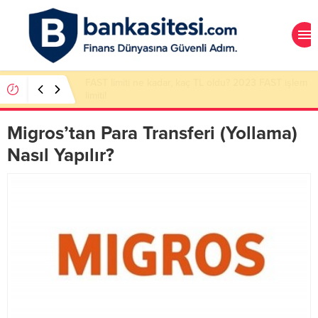
FAST limiti ne kadar, kaç TL oldu? 2023 FAST işlem
limiti!
Migros’tan Para Transferi (Yollama)
Nasıl Yapılır?