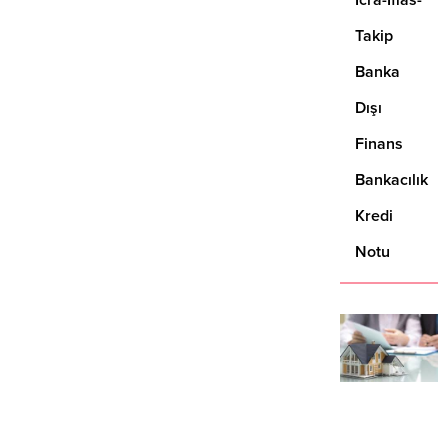
İcra-İflas-
yapmanız...
Takip
Banka
Dışı
Finans
Bankacılık
Kredi
Notu