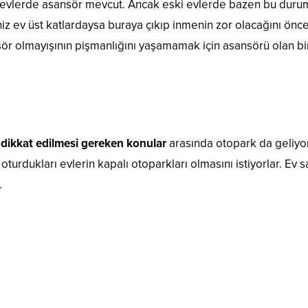
vlerde asansör mevcut. Ancak eski evlerde bazen bu duru
z ev üst katlardaysa buraya çıkıp inmenin zor olacağını ön
sör olmayışının pişmanlığını yaşamamak için asansörü olan bi
n dikkat edilmesi gereken konular
arasında otopark da geliyor
turdukları evlerin kapalı otoparkları olmasını istiyorlar. Ev s
.