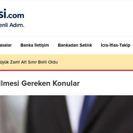
asalar
Banka İletişim
Bankadan Satılık
İcra-İflas-Takip
adar, kaç TL oldu? 2023 FAST işlem limiti!
dilmesi Gereken Konular