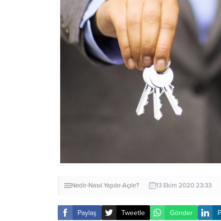
Nedir-Nasıl Yapılır-Açılır?
13 Ekim 2020 23:33
Paylaş
Tweetle
Gönder
P