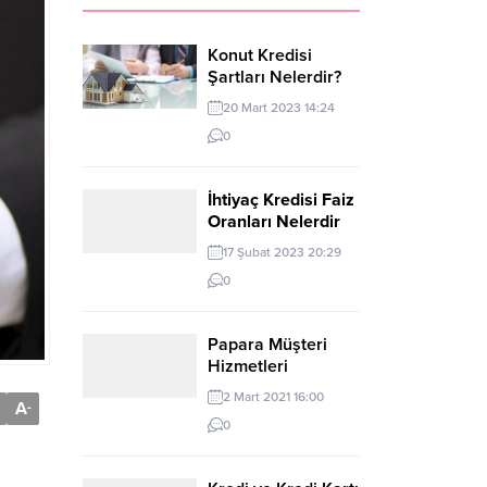
Konut Kredisi
Şartları Nelerdir?
20 Mart 2023 14:24
0
İhtiyaç Kredisi Faiz
Oranları Nelerdir
ve Nasıl
17 Şubat 2023 20:29
Hesaplanır?
0
Papara Müşteri
Hizmetleri
2 Mart 2021 16:00
A
-
0