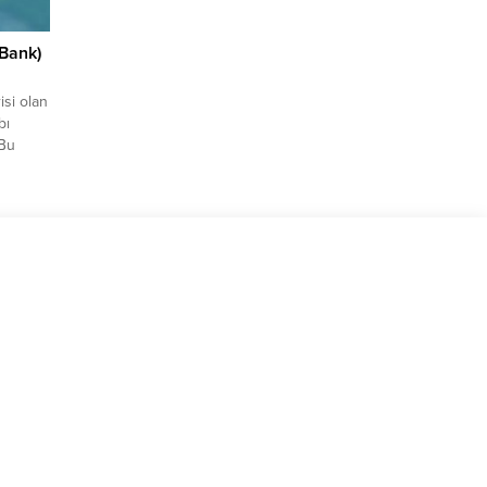
Bank)
isi olan
bı
 Bu
cep
be
edilmesi
ıl