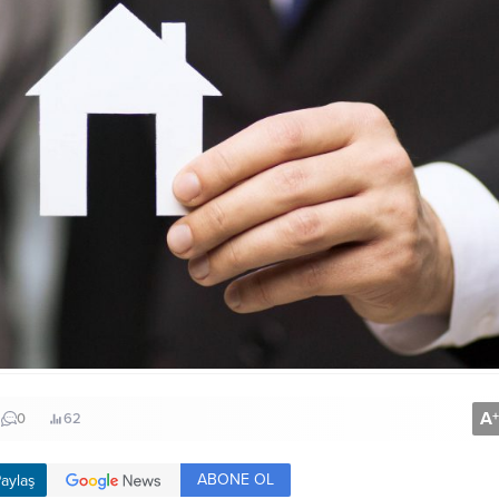
A
+
0
62
ABONE OL
aylaş