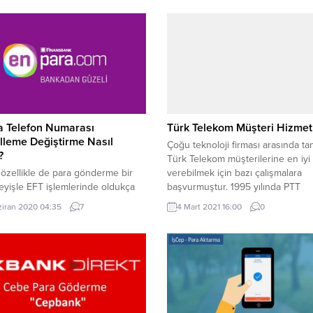
a Telefon Numarası
Türk Telekom Müşteri Hizmetl
lleme Değiştirme Nasıl
Çoğu teknoloji firması arasında ta
?
Türk Telekom müşterilerine en iyi
özellikle de para gönderme bir
verebilmek için bazı çalışmalara
eyişle EFT işlemlerinde oldukça
başvurmuştur. 1995 yılında PTT
a çıkan bir banka olmuştur.
tarafından kurulan teknoloji firmas
ziran 2020 04:35
7
4 Mart 2021 16:00
0
ile birlikte oldukça kolay bir
günden bu güne kadar farklı tekno
 para gönderme işlemleri
geliştirip insanlara sunarak ülkemi
aktadır. Ama para gönderme
üzerinde tanınmaya başlanmıştır. 
ri için bankanıza kayıtlı olduğunuz
Telekom Hakkında Türk Telekom’
efon numarası ise oldukça
merkezi Ankara Altındağ’dadır. ‘De
ir. Eğer cep telefon numaranız
Hissettirir’ sloganıyla öne...
se ve sizler de...