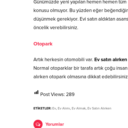
Günümüzde yeni yapılan hemen hemen tüm e
konusu olmuyor. Bu yüzden eğer beğendiğini
düşünmek gerekiyor. Evi satın aldıktan asan
öncelik verebilirsiniz.
Otopark
Artık herkesin otomobili var.
Ev satın alırke
Normal otoparklar bir tarafa artık çoğu insan o
alırken otopark olmasına dikkat edebilirsiniz
Post Views:
289
ETİKETLER:
Ev
,
Ev Alımı
,
Ev Almak
,
Ev Satın Alırken
Yorumlar