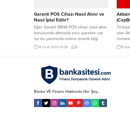
Garanti POS Cihazı Nasıl Alınır ve
Akban
Nasıl İptal Edilir?
(CepBa
Eğer Garanti BBVA POS cihazı nasıl alınır
Türkiye
konusunda aklınızda soru işaretleri var
olan Ak
ise bu yazımızda sizlere önemli bilgi
numara
vermeye çalışacağız. Eğer POS cihazı
vermek
14 Ocak 2020 01:36
0
15 Ka
satın almak isteyen işletmecilerin, ticaret
sayesin
tescil belgesi olması gerekmektedir.
transfe
Ticaret tescil belgesi olan işletmeciler
sorunla
rahatlıkla POS cihazı satın alabilirler.
çözülme
Garanti POS Cihazı Nasıl Alınır? Şubenin
yapılab
tüzel müşterisi...
müşteri
esas ola
Banka VE Finans Hakkında Her Şey...