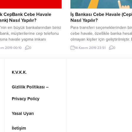
k CepBank Cebe Havale
İş Bankası Cebe Havale (Cep
nk) Nasıl Yapılır?
Nasıl Yapılır?
’nin en büyük bankalarından birisi
Para transferi seçeneklerinden bir
bank, müşterilerine cep telefonu
cebe havale, özellikle banka hesa
sına havale yapma imkanı
olmayan kişiler için geliştirilmiştir.
tedir. Söz konusu imkan
yöntem sayesinde İş Bankası
sım 2019 00:10
0
14 Kasım 2019 23:51
0
de en acil durumlarda bile para
hesabınızdan, istediğiniz kişinin 
ri yapılabilmekte ve insanların
telefonu numarasına havale
rı son derece kolay bir şekilde
yapabilirsiniz. Peki, İş Bankası ce
ktedir. Bahse konu işlemin
havale nasıl yapılır, nelere dikkat 
K.V.K.K.
ilmesi için alıcının Akbank
gerekir, gönderilen parayı alıcı nas
si olmasına gerek yoktur. Burada
çeker? Bu ve benzer soruların
n kişinin...
cevaplarını yazımızın devamında...
Gizlilik Politikası –
Privacy Policy
Yasal Uyarı
İletişim