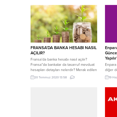
FRANSA’DA BANKA HESABI NASIL
Enpar
AÇILIR?
Günce
Yapılır
Fransa’da banka hesabı nasıl açılır?
Fransa”da bankalar da tasarruf mevduat
Enpara 
hesapları detayları nelerdir? Merak edilen
diğer d
soruların cevapları burada.
ön plan
20 Temmuz 2020 13:58
1
19 Ha
Enpara 
şekilde
yapılm
işlemle
cep tel
önemlid
değiştiy