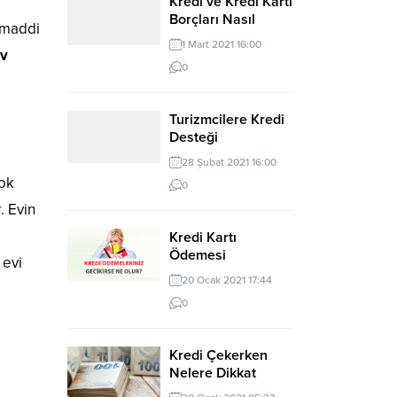
Kredi ve Kredi Kartı
Borçları Nasıl
 maddi
Yapılandırılır?
1 Mart 2021 16:00
v
0
Turizmcilere Kredi
Desteği
28 Şubat 2021 16:00
çok
0
. Evin
Kredi Kartı
Ödemesi
 evi
Gecikmesi Nedir?
20 Ocak 2021 17:44
0
Kredi Çekerken
Nelere Dikkat
Edilmeli? Kolay