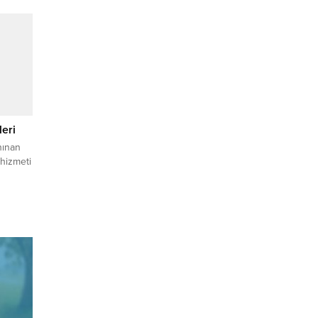
eri
nınan
 hizmeti
ı o
lojiler
z
Türk
un ana
ğerli