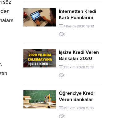
m söz
ceden
İnternetten Kredi
Kartı Puanlarını
nalara
Kullanabileceğim
7 Kasım 2020 19:12
Siteler
0
İşsize Kredi Veren
Bankalar 2020
.
31 Ekim 2020 15:19
atın
0
Öğrenciye Kredi
Veren Bankalar
2020
31 Ekim 2020 15:16
0