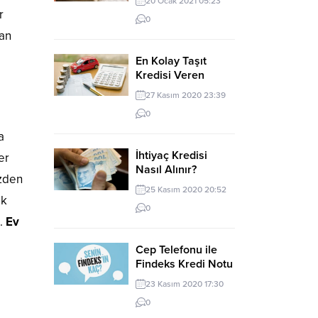
20 Ocak 2021 05:23
Kredi
r
0
lan
En Kolay Taşıt
Kredisi Veren
Bankalar
27 Kasım 2020 23:39
0
a
İhtiyaç Kredisi
er
Nasıl Alınır?
üzden
Şartları Nelerdir?
25 Kasım 2020 20:52
ok
0
n.
Ev
Cep Telefonu ile
Findeks Kredi Notu
Öğrenme
23 Kasım 2020 17:30
0