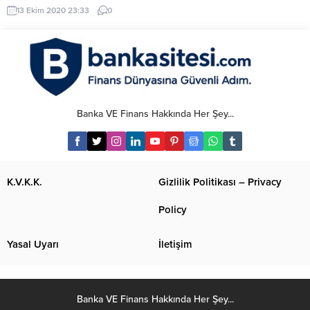
dönemde maddi durumu iyi
13 Ekim 2020 23:33
0
olanlar için ev almak çok da zor
değil. Ancak ev alırken de gözü
kapalı hareket etmek yanlış. Ev
satın alırken dikkat edilmesi
gereken konular oldukça önemli.
Depreme Dayanıklı Evler Ülkemiz
deprem...
Banka VE Finans Hakkında Her Şey...
K.V.K.K.
Gizlilik Politikası – Privacy
Policy
Yasal Uyarı
İletişim
Banka VE Finans Hakkında Her Şey...