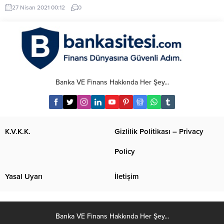
sona erdi. Cumhurbaşkanlığı
27 Nisan 2021 00:12
0
Külliyesi’ndeki toplantı, yaklaşık 3
saat sürdü. Türkiye’nin salgınla
mücadelesinde ilk kez tam
kapanma uygulamasına geçiliyor.
Cumhurbaşkanı Erdoğan, 29
Nisan Perşembe gününden 17
Mayıs’a kadar tam kapanma
Banka VE Finans Hakkında Her Şey...
süreceğine girileceğini açıkladı. 3
hafta sürecek tam kapanma
süreci için alınan kararlar şöyle;
-29 Nisan 2021...
K.V.K.K.
Gizlilik Politikası – Privacy
Policy
Yasal Uyarı
İletişim
Banka VE Finans Hakkında Her Şey...