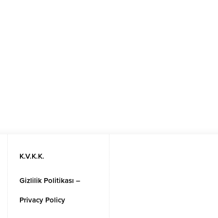
K.V.K.K.
Gizlilik Politikası –
Privacy Policy