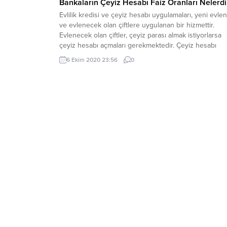
Bankaların Çeyiz Hesabı Faiz Oranları Nelerdi
Evlilik kredisi ve çeyiz hesabı uygulamaları, yeni evle
ve evlenecek olan çiftlere uygulanan bir hizmettir.
Evlenecek olan çiftler, çeyiz parası almak istiyorlarsa
çeyiz hesabı açmaları gerekmektedir. Çeyiz hesabı
açıldığında, bu hesap üzerinden birikim yapılması ön
6 Ekim 2020 23:56
0
koşuldur. Bundan dolayı evlenme arifesinde olan birç
genç çift, çeyiz hesabı açtırmak için banka şubelerine.