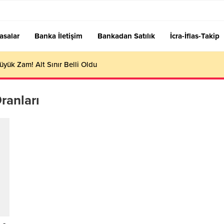
asalar
Banka İletişim
Bankadan Satılık
İcra-İflas-Takip
üyük Zam! Alt Sınır Belli Oldu
ranları