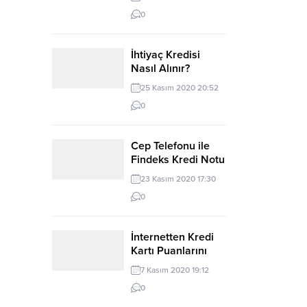
0
İhtiyaç Kredisi
Nasıl Alınır?
Şartları Nelerdir?
25 Kasım 2020 20:52
0
Cep Telefonu ile
Findeks Kredi Notu
Öğrenme
23 Kasım 2020 17:30
0
İnternetten Kredi
Kartı Puanlarını
Kullanabileceğim
7 Kasım 2020 19:12
Siteler
0