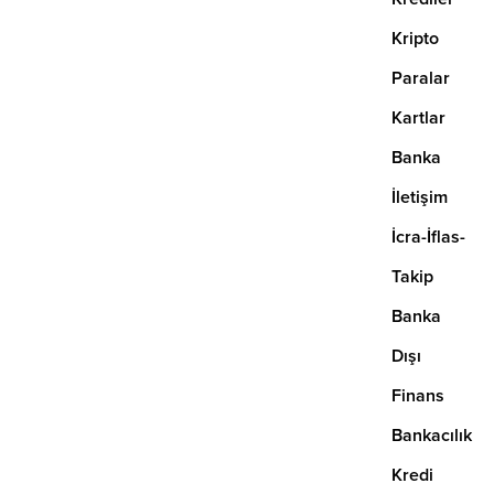
nasıl hesaplanır? B Tipi Likit Fon
Getirisi Nedir? Menkul kıymetlere
Kripto
yatırım yapan bir tür yatırım fonu
olan B tipi likit fon,...
Paralar
Kartlar
Banka
İletişim
İcra-İflas-
Takip
Banka
Dışı
Finans
Bankacılık
Kredi