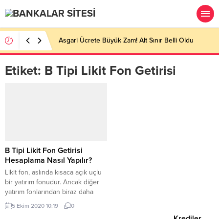
Asgari Ücrete Büyük Zam! Alt Sınır Belli Oldu
Etiket:
B Tipi Likit Fon Getirisi
B Tipi Likit Fon Getirisi
Hesaplama Nasıl Yapılır?
Likit fon, aslında kısaca açık uçlu
bir yatırım fonudur. Ancak diğer
yatırım fonlarından biraz daha
farklı bir işleyişe sahiptir. Peki likit
5 Ekim 2020 10:19
0
fon nedir ve B tipi likit fon getirisi
Krediler