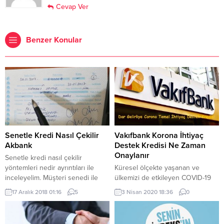
Cevap Ver
Benzer Konular
Senetle Kredi Nasıl Çekilir
Vakıfbank Korona İhtiyaç
Akbank
Destek Kredisi Ne Zaman
Onaylanır
Senetle kredi nasıl çekilir
yöntemleri nedir ayrıntıları ile
Küresel ölçekte yaşanan ve
inceleyelim. Müşteri senedi ile
ülkemizi de etkileyen COVID-19
kredi farklı kendi imzalayacağınız
Koronavirüs salgınının ekonomik
17 Aralık 2018 01:16
5
3 Nisan 2020 18:36
0
senet ile kredi farklıdır. Ziraat
hayata, üretim ve istihdama ilişkin
Bankası senet ile kredi verirken
olası hasarlarını en aza indirme
Akbank senet ile kredi
hedefiyle uygulamaya alınan