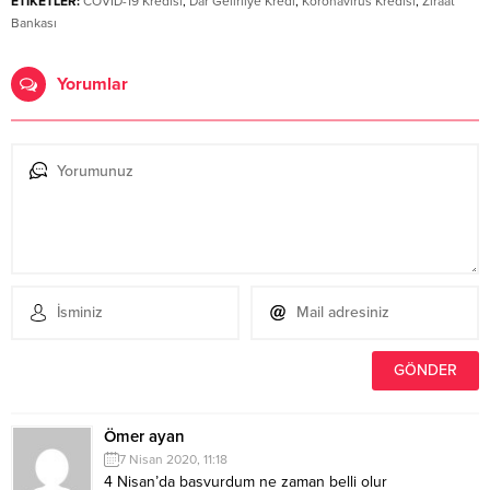
ETİKETLER:
COVID-19 Kredisi
,
Dar Gelirliye Kredi
,
Koronavirüs Kredisi
,
Ziraat
Bankası
Yorumlar
Ömer ayan
7 Nisan 2020, 11:18
4 Nisan’da basvurdum ne zaman belli olur