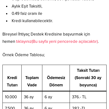
Aylık Eşit Taksitli,
0.49 faiz oranı ile
Kredi kullanabilecektir.
Bireysel İhtiyaç Destek Kredisine başvurmak için
hemen
tıklayınız(Bu sayfa yeni pencerede açılacaktır)
.
Örnek Ödeme Tablosu;
Taksit Tutarı
Kredi
Toplam
Ödemesiz
(Sonraki 30 ay
Tutarı
Vade
Dönem
boyunca)
10.000
36 ay
6 ay
376.- TL
7.500
36 ay
6 ay
282.-TL