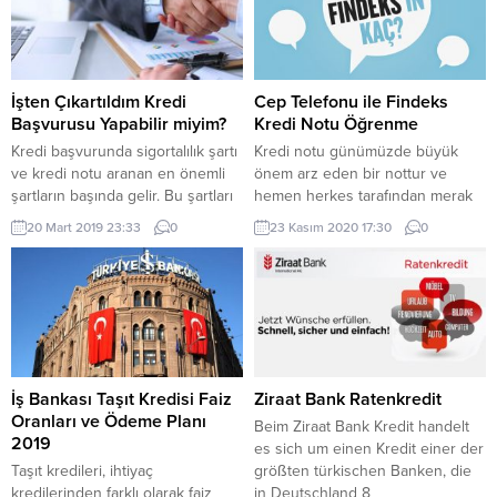
konusunda teminat kabul
Ekonomik İstikrar Kalkanı
etmektedir. Sizlere öncelik ile ne
kapsamında orta ve düşük gelir
lazım olduğunu iyi anlamamız
grubunda yer alan kişilere
gerekiyor. Müşteri Senedi ile
Vakıfbank tarafından finansman
Kredi Nasıl Çekilir ?...
desteği sağlamak için
İşten Çıkartıldım Kredi
Cep Telefonu ile Findeks
hazırlanan “Bireysel Temel İhtiyaç
Başvurusu Yapabilir miyim?
Kredi Notu Öğrenme
Destek Kredisi” kampanyasına bir
Kredi başvurunda sigortalılık şartı
Kredi notu günümüzde büyük
çok kişi...
ve kredi notu aranan en önemli
önem arz eden bir nottur ve
şartların başında gelir. Bu şartları
hemen herkes tarafından merak
sağlayamayan kişilerin kredi
edilir. Kredi notu kısaca bankaların
20 Mart 2019 23:33
0
23 Kasım 2020 17:30
0
çekebilmesi zordur. Sigortalılık
kişinin kredi başvurularını
şartından kasıt, son 6 ay
onaylamak için dikkate aldıkları
içerisinde herhangi bir kurumda
puandır. Bu notun yüksek olması
veya işletmede sigortalı olarak
daha kolay kredi çekmeyi sağlar.
çalışmaktır. Kredilerde kişinin
Kredi Notu Nasıl Belirlenir? Kredi
sigorta priminin düzenli ödenmesi
notu kişinin uzun vadede yaptığı
de çok önemlidir. Eğer kişiye son
tüm harcamalardan ve
6 aylık süreç...
ödemelerden...
İş Bankası Taşıt Kredisi Faiz
Ziraat Bank Ratenkredit
Oranları ve Ödeme Planı
Beim Ziraat Bank Kredit handelt
2019
es sich um einen Kredit einer der
Taşıt kredileri, ihtiyaç
größten türkischen Banken, die
kredilerinden farklı olarak faiz
in Deutschland 8