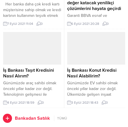
değer katacak yenilikçi
Her banka daha çok kredi kartı
çözümlerini hayata geçirdi
müşterisine sahip olmak ve kredi
kartının kullanımın teşvik etmek
Garanti BBVA esnaf ve
için zaman zaman müşterilerine
KOBİ’lerin nakit yönetimi
7 Eylül 2021 11:04
0
6 Eylül 2021 20:28
0
çeşitli alışveriş kampanyaları ve
ihtiyaçlarına fayda sunacak,
avantajları sunarlar. Bu
dijitalleşme süreçlerine katkı
bankalardan biri de Vakıfbank’tır.
sağlayacak yenilikçi çözümlerini
Bu yazımızda Vakıfbank’ın
düzenlediği basın toplantısında
müşterilerine sundukları
tanıttı. Online toplantıda, Garanti
kampanyalar ve bu
BBVA’nın KOBİ bankacılığı
kampanyalardan faydalanma
stratejisi ve bu kapsamda
şartlarından bahsedeceğiz. 1-
işletmelerin dijital
İş Bankası Taşıt Kredisini
İş Bankası Konut Kredisi
Gıda Alışverişlerinde 50 TL
dönüşümlerine rehberlik eden
Nasıl Alırım?
Nasıl Alabilirim?
World Puan...
hizmetleri ile GÖSAŞ’ın bankanın
Günümüzde araç sahibi olmak
Günümüzde EV sahibi olmak
POS müşterisi üye işyerlerine
önceki yıllar kadar zor değil.
önceki yıllar kadar zor değil.
özel tasarladığı çözümler ve
Teknolojinin gelişmesi ile
Ülkemizde gelişen inşaat
sunduğu avantajlar anlatıldı....
otomobil sektöründe üretim
sektörü sayesinde evler hem
4 Eylül 2021 18:59
0
3 Eylül 2021 18:43
0
artmakta ve bankalar taşıt
bütçeye uygunluk bakımında
kredileri ile araç alımını
çeşitlilik göstermekte hem de
kolaylaştırmaktadır. Çoğu insan
ihtiyaç ve lükse göre çeşitlilik
Bankadan Satılık
TÜMÜ
için araç lüks olmaktan ziyade
göstermektedir. Çoğu insan için