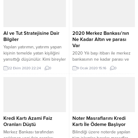
yaptıktan sonra bazı durumlara
GMSTR veya Gümüş Türk Lirası
dikkat etmeniz doğru olacaktır.
Borsa Yatırım Fonu QNB
Elbette her yatırım aracında
Finansbank tarafından gündeme
olduğu gibi yatırımda belirli bir
gelen bir hizmettir. Bu sistem
zamanın...
üzerinden Borsa İstanbul’da
Al ve Tut Stratejisine Dair
2020 Merkez Bankası’nın
hisse senedi alım satımı yapar
Bilgiler
Ne Kadar Altın ve parası
gibi...
Var
Yapılan yatırımın, yatırımı yapan
kişinin temelde yatan kişiliğini
2020 Yılı başı itibarı ile merkez
yansıttığı düşünülür. Kimi bireyler
bankasının ne kadar parası ve
hareketli piyasaları severken
altın rezervi ne kadar. Bankanın
22 Ekim 2020 22:24
0
9 Ocak 2020 15:16
0
kimileri ise istikrarın süreceği
2019 yılı rezervi nedir 2020
ortamları çekici bulur. Bu
yılına girerken ne durumdadır.
nedenle, kendilerini yansıtan
2020 yılı ne kadar parası var?
etkenlere uygun strateji ve
TCMB tarafından düzenli olarak
yatırım türleri uygularlar.
yayımlanan haftalık para ve
Dünyaca tanınan değer
banka istatistikleri yayınlanmıştır.
yatırımcıları ise genel olarak al ve
Buna göre, 3 Ocak 2020
tut tarzı bir yatırımın
Merkez Bankası
Kredi Kartı Azami Faiz
Noter Masraflarını Kredi
yapılmasından yanadır. Böylelikle
brüt Döviz rezervleri,...
Oranları Düştü
Kartı İle Ödeme Başlıyor
uzun...
Merkez Bankası tarafından
Bilindiği üzere noterde yapılan