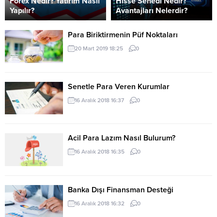
Forex Nedir? Yatırım Nasıl
Hisse Senedi Nedir?
Yapılır?
Avantajları Nelerdir?
Para Biriktirmenin Püf Noktaları
20 Mart 2019 18:25
0
Senetle Para Veren Kurumlar
16 Aralık 2018 16:37
0
Acil Para Lazım Nasıl Bulurum?
16 Aralık 2018 16:35
0
Banka Dışı Finansman Desteği
16 Aralık 2018 16:32
0