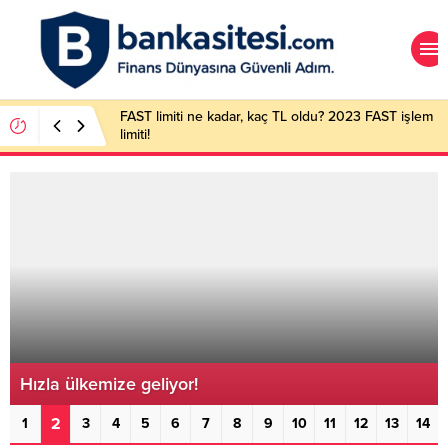
FAST limiti ne kadar, kaç TL oldu? 2023 FAST işlem
limiti!
Hızla ülkemize geliyor!
2
1
3
4
5
6
7
8
9
10
11
12
13
14