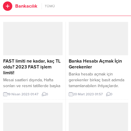
Bankacılık
TÜMÜ
FAST limiti ne kadar, kaç TL
Banka Hesabı Açmak İçin
oldu? 2023 FAST işlem
Gerekenler
limiti!
Banka hesabı açmak için
Mesai saatleri dışında, Hafta
gerekenler birkaç basit adımda
sonları ve resmi tatillerde başka
tamamlanabilen ihtiyaçlardır.
banka hesaplarına para
Banka hesabı ile paralarınızı
19 Nisan 2023 01:47
0
20 Mart 2023 01:57
0
gönderme işlemi FAST
bankada tutabilir ve güvenli bir
uygulaması ile artık kolay
şekilde birikim yapabilirsiniz.
olmakta ve bankamatik ten para
İnsanlık tarihinin uzunluğu
yatırma dertlerine son vermiştir.
düşünüldüğünde banka kartları
Farklı bankalar aracılığıyla para
aslında çok kısa bir zamandır
göndermek ve almak isteyen
hayatımızda. Fakat sağladığı