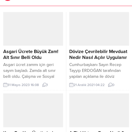
Asgari Ücrete Büyük Zam!
Dövize Çevrilebilir Mevduat
Alt Sınır Belli Oldu
Nedir Nasıl Açılır Uygulanır
Asgari ücret zammı için geri
Cumhurbaşkanı Sayın Recep
sayım başladı. Zamda alt sınır
Tayyip ERDOĞAN tarafından
belli oldu. Çalışma ve Sosyal
yapılan açıklama ile döviz
Güvenlik Bakanlığı yeni asgari
kurlarında yaşanan yükseliş ve
31 Mayıs 2023 16:08
1
21 Aralık 2021 04:22
0
ücrete ilişkin saha çalışmasını
dalgalanma için alınan tedbirler
sürdürürken, Asgari Ücret Tespit
kapsamında dövize çevrilebilir
Komisyonu ara zam için haziran
mevduat hesaplarının
ayında toplanacak. Yapılacak ara
açılabilmesi için çalışma
zamda haziran başında
yapıldığını belirtmesinin ardından
açıklanacak mayıs ayı enflasyon
Bankalar Birliği Başkanı
verileri de dikkate alınacak. .
tarafından da açıklama geldi,
Asgari ücret...
yapılan açıklamada; ‘dövize