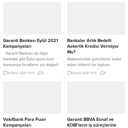
ülkede idari yaptırıma tabi
güçlüğü çektiğiniz zaman
tutulurlar. Hukuki olarak
devreye girer. Farklı bankalardan
bakıldığında, 5941 Sayılı Çek
çekmiş olduğunuz ve ödemesini
Kanununa göre, çek ticari bir
henüz bitirmediğiniz ya da
ilişki nedeniyle ticareti yapanlar
ödeme güçlüğü çektiğiniz
arasında borcu ödemek için bir
mevcut kredilerinizi Borç
araçtır. Çek aynı zamanda bu
Kapatma Kredisi ile İş
Garanti Bankası Eylül 2021
Bankalar Artık Bedelli
ticari ilişkinin...
Bankası’nda birleştirerek size
Kampanyaları
Askerlik Kredisi Vermiyor
uygun taksit...
Mu?
Garanti Bankası da diğer
bankalar gibi Eylül ayına özel
Atalarımızdan günümüze kadar
kampanya fırsatlarını siz değerli
asker kökenli bir toplum
müşterilerine sunmaktadır.
olmuşuzdur. Türkiye Cumhuriyeti
15 Eylül 2021 11:07
0
9 Eylül 2021 11:13
0
Garanti Bankası’nın en güncel
Devleti’ne vatandaşlık bağı ile
kampanyasından bahsedeceğim.
bağlı olan her erkek bu vatani
Garanti Alışveriş Kredisi Garanti
görevi yerine getirmek
Bankasından alacağınız garanti
zorundadır. Herkes büyük
alışveriş kredisi ile anlaşmalı
dedelerinden, babalarından
firmalardan 750 TL ile 30.000TL
dinlemiştir. Kimisi 3 yıl kimisi 2 yıl
arasında yapacağınız cep
kimisi 18 ay askerlik yaptın
telefonu, tablet ve bilgisayar
derken en son 6 aya kadar
Vakıfbank Para Puan
Garanti BBVA Esnaf ve
alışverişlerinizde 3 aydan 6 aya...
inmiştir. Eğer er ya...
Kampanyaları
KOBİ’lerin iş süreçlerine