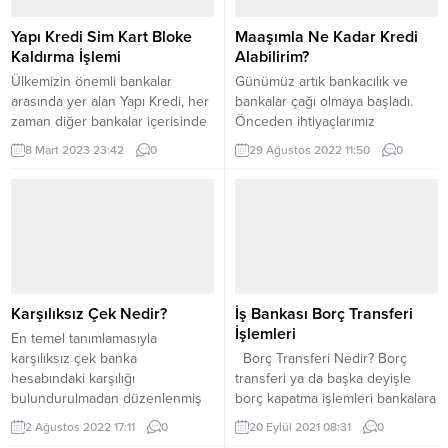
kişiler için saat sınırlamasını
pratiklik, hız ve kolaylıkla
ortadan kaldırması nedeniyle
insanlığı çoktan etkisi altına aldı.
Yapı Kredi Sim Kart Bloke
Maaşımla Ne Kadar Kredi
büyük avantaj sağlayan FAST
Günümüzde genç yaşlı birçok
Kaldırma İşlemi
Alabilirim?
işlemi için limitler...
vatandaşın...
Ülkemizin önemli bankalar
Günümüz artık bankacılık ve
arasında yer alan Yapı Kredi, her
bankalar çağı olmaya başladı.
zaman diğer bankalar içerisinde
Önceden ihtiyaçlarımız
parmakla gösterilmeyi başarmış
sınırlıyken gelişen ve değişen
8 Mart 2023 23:42
0
29 Ağustos 2022 11:50
0
nadir bankalardan bir tanesidir.
teknolojiyle birlikte ihtiyaçlarımız
Yapı Kredi sim kart bloke
ve onlara ödediğimiz fiyatlar da
kaldırma işlemini
arttı. Eskiden günümüze kısa ve
gerçekleştirmek isteyen
anlaşılır bir örnekle geçiş
müşteriler ise bu örnek
yapmak istersek. Çok önceleri
bankanın vermiş olduğu kaliteli
evler otlardan yapılma
hizmetten yararlanabilirler. Bu
süpürgelerle süpürülürmüş. Bu
hizmet sayesinde en kısa zaman
süpürgelerin yerini zamanla
Karşılıksız Çek Nedir?
İş Bankası Borç Transferi
içerisinde problemin çözümünü
elektronik süpürgeler almaya
İşlemleri
En temel tanımlamasıyla
gerçekleştirebilecekler.
başladı. Ancak elektronik...
karşılıksız çek banka
Borç Transferi Nedir? Borç
Problemi...
hesabındaki karşılığı
transferi ya da başka deyişle
bulundurulmadan düzenlenmiş
borç kapatma işlemleri bankalara
çeki ifade etmektedir. Karşılıksız
olan borcunuzu
2 Ağustos 2022 17:11
0
20 Eylül 2021 08:31
0
çek düzenlemesi yapanlar birçok
ödeyemediğinizde ya da ödeme