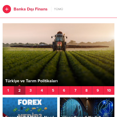
Banka Dışı Finans
TÜMÜ
Türkiye ve Tarım Politikaları
2
1
3
4
5
6
7
8
9
10