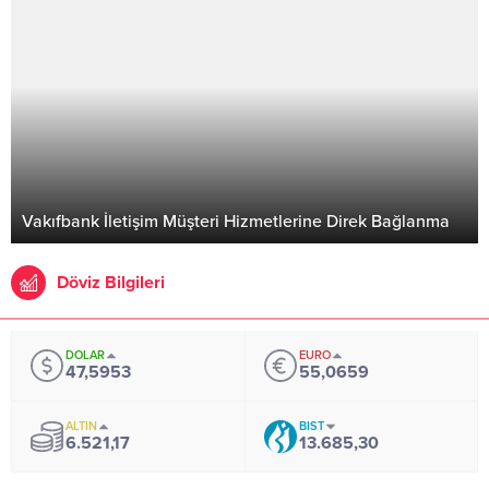
Vakıfbank İletişim Müşteri Hizmetlerine Direk Bağlanma
Döviz Bilgileri
DOLAR
EURO
47,5953
55,0659
ALTIN
BIST
6.521,17
13.685,30