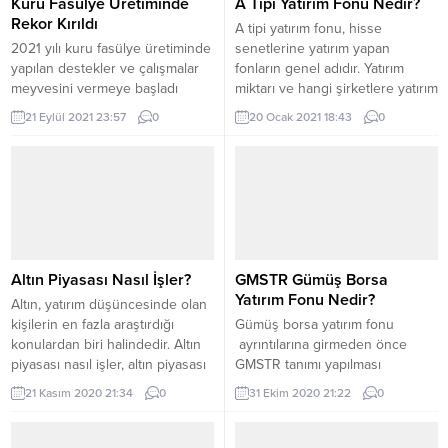
Kuru Fasülye Üretiminde
A Tipi Yatırım Fonu Nedir?
çevrilebilir mevduat” sistemine
Rekor Kırıldı
A tipi yatırım fonu, hisse
kamu ve özel bütün bankaların
2021 yılı kuru fasülye üretiminde
senetlerine yatırım yapan
dahil olabileceğini söyledi....
yapılan destekler ve çalışmalar
fonların genel adıdır. Yatırım
meyvesini vermeye başladı
miktarı ve hangi şirketlere yatırım
Tarım ve Orman Bakanlığı
yapılacağı ise belli kurallar
21 Eylül 2021 23:57
0
20 Ocak 2021 18:43
0
verilerine bakıldığında yapılan
kapsamında belirlenmektedir.
çalışmalar meyvesini vermeye
Günlük hayatımızda banka ve
başladı bakanlıkça yapılan
yatırım konularında paramızın
açıklama da; TARIM VE ORMAN
değer kazanması için
BAKANI DR. BEKİR PAKDEMİRLİ:
başvurduğumuz birçok yöntem
“KURU FASULYE ÜRETİMİNDE
bulunmaktadır. Bankaların yatırım
CUMHURİYET TARİHİNİN
fonları ve A tipi yatırım fonu
REKORUNU KIRDIK. BU TARİHİ
hakkında merak edilenleri
Altın Piyasası Nasıl İşler?
GMSTR Gümüş Borsa
ÜRETİMDE BİTLİSLİ
yazımızda derledik....
Yatırım Fonu Nedir?
Altın, yatırım düşüncesinde olan
ÇİFTÇİLERİMİZİN PAYI BÜYÜK”
kişilerin en fazla araştırdığı
Gümüş borsa yatırım fonu
Tarım ve...
konulardan biri halindedir. Altın
ayrıntılarına girmeden önce
piyasası nasıl işler, altın piyasası
GMSTR tanımı yapılması
kaçta açılır, kaçta kapanır gibi
önemlidir. Gümüşle alakalı yatırım
21 Kasım 2020 21:34
0
31 Ekim 2020 21:22
0
farklı soruların cevaplarını
alım satım yapmak isteyenler için
yazımızda bulabilirsiniz. Altın
ayrıntılar önemlidir. QNB
yatırımı yapmadan önce ve
Finansbank Ve GMSTR